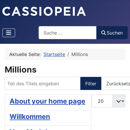
Search
Suchen
Aktuelle Seite:
Startseite
Millions
Millions
Teil des Titels eingeben
Filter
Zurückset
Anzeige #
About your home page
Willkommen